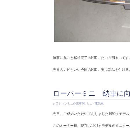
無事に丸ごと移植完了のHID。だいぶ明るいです
先日のナビといい今回のHID。実は新品を付けるよ
ローバーミニ 納車に
クラシックミニ作業事例
,
ミニ - 電気系
先日、ご成約いただいておりました1999ｙモデ
このオーナー様。現在も1994ｙモデルのミニク