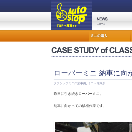
ローバーミニ 納車に向
クラシックミニ作業事例
,
ミニ - 電気系
昨日に引き続きローバーミニ。
納車に向かっての移植作業です。