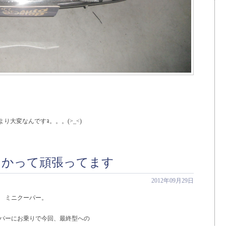
。
り大変なんですｮ。。。(>_<)
向かって頑張ってます
2012年09月29日
ル ミニクーパー。
ーパーにお乗りで今回、最終型への