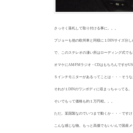
さっそく落札して取り付ける事に。。。
プジョーも他の欧州車と同様に１DINサイズ分
で、このステレオの凄い所はローディング式でも
オマケにAM/FMラジオ・CDはもちろんですがU
５インチモニターがあるってことは・・・そうな
それが１DINのワンボディに収まっちゃってる。
そいでもって価格も約１万円程。。。
ただ。某国製なのでいつまで動くか・・・ですけ
こんな感じな物。もっと高価でもいいんで国産メ