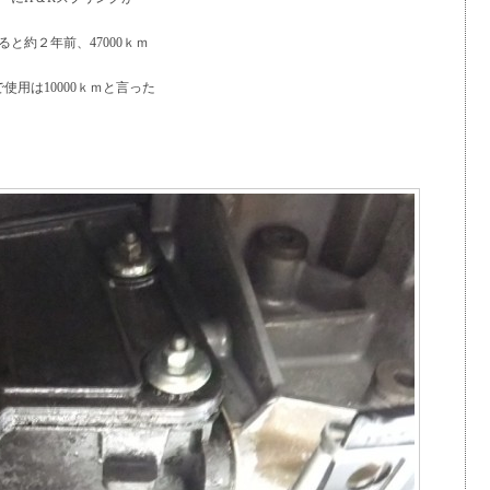
と約２年前、47000ｋｍ
使用は10000ｋｍと言った