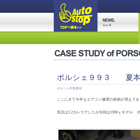
ポルシェ９９３ 夏本
ポルシェ作業事例
ここにきて今年もエアコン修理の依頼が増えてき
先日は3.2カレラでしたが今回は1996ｙモデル