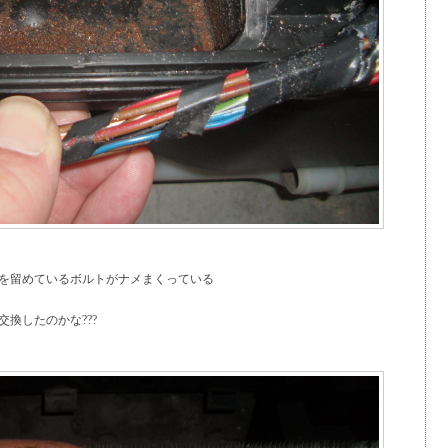
を留めているボルトがナメまくっている
換したのかな???