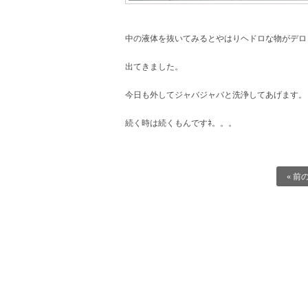
中の液体を抜いてみるとやはりヘドロな物がデロ
出てきました。
今日も外してジャバジャバと洗浄してあげます。
続く時は続くもんですﾈ。。。
« 前