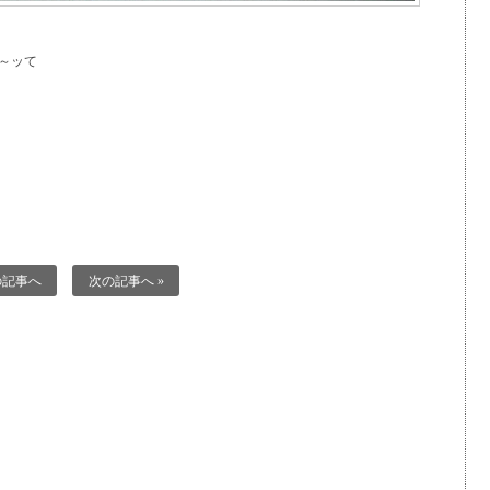
～ッて
の記事へ
次の記事へ »